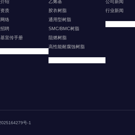
司介绍
乙烯基
公司新闻
誉资质
胶衣树脂
行业新闻
销网络
通用型树脂
才招聘
SMC/BMC树脂
烯基宣传手册
阻燃树脂
高性能耐腐蚀树脂
025164279号-1