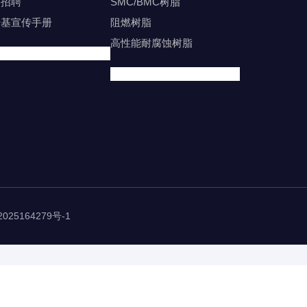
才招聘
SMC/BMC树脂
烯基宣传手册
阻燃树脂
高性能耐腐蚀树脂
025164279号-1