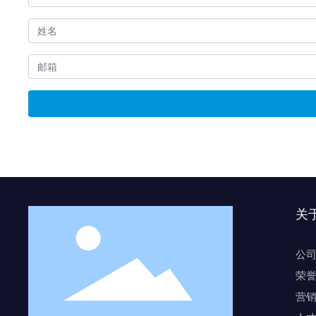
关
公
荣
营