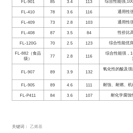
综合性能强,1
FL-901
85
3.4
113
通用性
FL-410
78
3.6
116
通用性
FL-409
73
2.8
103
性价比
FL-408
87
3.5
84
综合性能优良
FL-120G
70
2.5
123
FL-882（食品
综合性能强，1
77
2.8
116
级）
氧化性的酸及强
FL-907
89
3.9
132
耐蚀、耐燃、机
FL-905
89
4.6
111
耐化学腐蚀
FL-P411
84
3.6
107
关键词：
乙烯基