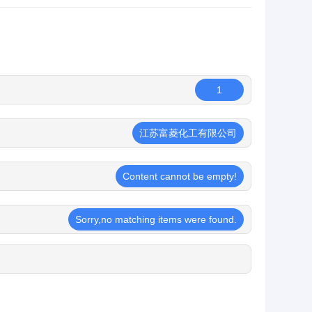
1
江苏富菱化工有限公司
Content cannot be empty!
Sorry,no matching items were found.