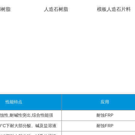
用树脂
人造石树脂
模板人造石片料
性能特点
应用
蚀性,耐碱性突出,综合性能强
耐蚀FRP
00°C下耐大部分酸、碱及盐溶液
耐蚀FRP