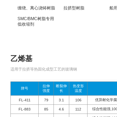
缠绕、离心浇铸树脂
拉挤型树脂
船
SMC/BMC树脂专用
低收缩剂
乙烯基
适用于拉挤等热固化成型工艺的玻璃钢
拉伸
断裂伸
热变形
牌号
强度
长
温度
优异耐化学腐
FL-411
79
3.1
106
综合性能强,1
FL-883
85
4.6
112